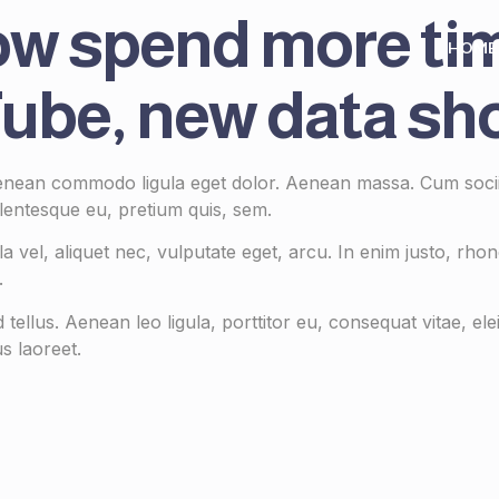
ow spend more ti
HOME
Tube, new data s
 Aenean commodo ligula eget dolor. Aenean massa. Cum socii
llentesque eu, pretium quis, sem.
 vel, aliquet nec, vulputate eget, arcu. In enim justo, rhon
.
llus. Aenean leo ligula, porttitor eu, consequat vitae, ele
us laoreet.