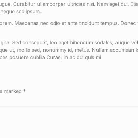
 augue. Curabitur ullamcorper ultricies nisi. Nam eget dui.
 neque sed ipsum.
 lorem. Maecenas nec odio et ante tincidunt tempus. Donec v
 magna. Sed consequat, leo eget bibendum sodales, augue vel
ue ut, mollis sed, nonummy id, metus. Nullam accumsan lorem 
ices posuere cubilia Curae; In ac dui quis mi
are marked
*