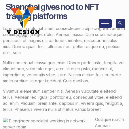
Shanghai gives nod to NFT
trading platforms
Lorem ipsum dolor sit amet, consectetuer adipiscing elit. Aenean
commodo ligula eget dolor. Aenean massa. Cum sociis natoque
penatibus et magnis dis parturient montes, nascetur ridiculus
mus. Donec quam felis, ultricies nec, pellentesque eu, pretium
quis, sem.
Nulla consequat massa quis enim. Donec pede justo, fringilla vel,
aliquet nec, vulputate eget, arcu. In enim justo, rhoncus ut,
imperdiet a, venenatis vitae, justo. Nullam dictum felis eu pede
mollis pretium. Integer tincidunt. Cras dapibus.
Vivamus elementum semper nisi. Aenean vulputate eleifend
tellus. Aenean leo ligula, porttitor eu, consequat vitae, eleifend
ac, enim. Aliquam lorem ante, dapibus in, viverra quis, feugiat a,
tellus. Phasellus viverra nulla ut metus varius laoreet.
Quisque rutrum.
Aenean